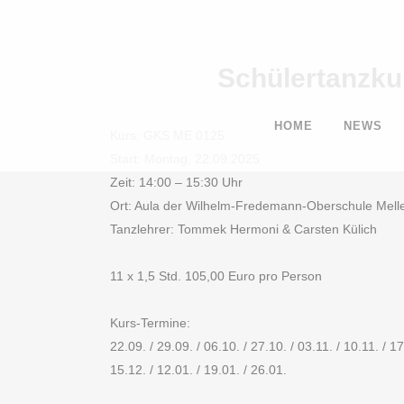
Schülertanzku
HOME
NEWS
Kurs: GKS ME 0125
Start: Montag, 22.09.2025
Zeit: 14:00 – 15:30 Uhr
Ort: Aula der Wilhelm-Fredemann-Oberschule Mell
Tanzlehrer: Tommek Hermoni & Carsten Külich
11 x 1,5 Std. 105,00 Euro pro Person
Kurs-Termine:
22.09. / 29.09. / 06.10. / 27.10. / 03.11. / 10.11. / 17
15.12. / 12.01. / 19.01. / 26.01.