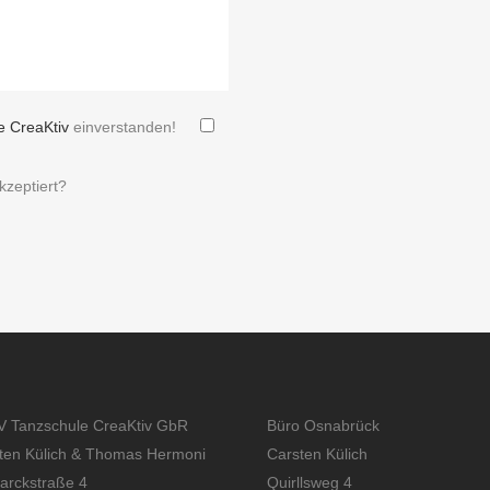
 CreaKtiv
einverstanden!
zeptiert?
 Tanzschule CreaKtiv GbR
Büro Osnabrück
ten Külich & Thomas Hermoni
Carsten Külich
arckstraße 4
Quirllsweg 4