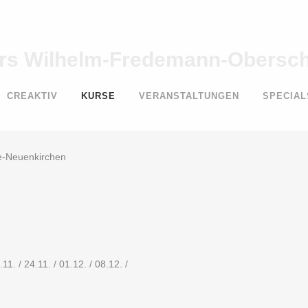
rs Wilhelm-Fredemann-Obersch
CREAKTIV
KURSE
VERANSTALTUNGEN
SPECIAL
e-Neuenkirchen
.11. / 24.11. / 01.12. / 08.12. /