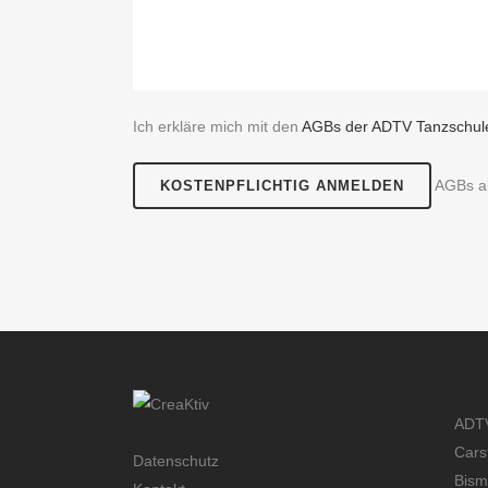
Ich erkläre mich mit den
AGBs der ADTV Tanzschule
AGBs ak
ADTV
Cars
Datenschutz
Bism