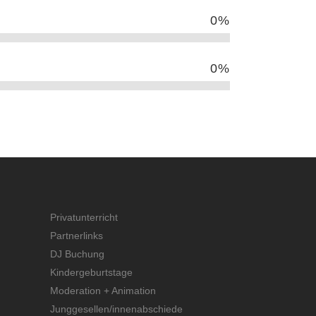
0
%
0
%
Privatunterricht
Partnerlinks
DJ Buchung
Kindergeburtstage
Moderation + Animation
Junggesellen/innenabschiede