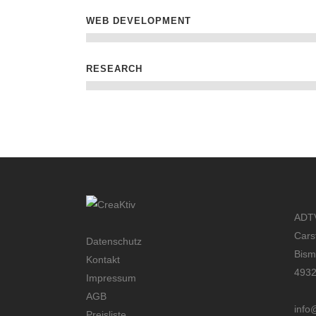
WEB DEVELOPMENT
RESEARCH
ADTV
Cars
Datenschutz
Bism
Kontakt
4932
Impressum
AGB
info
Preisliste