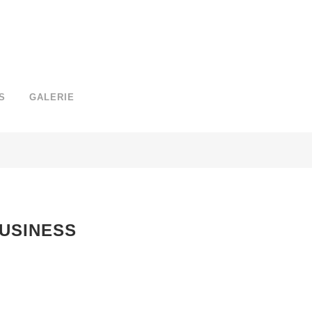
S
GALERIE
Home
>
Horizontal Progress Bars
USINESS