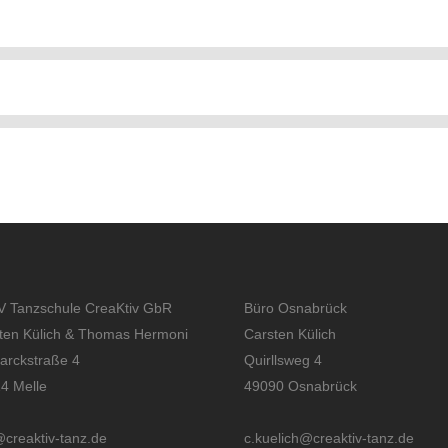
 Tanzschule CreaKtiv GbR
Büro Osnabrück
ten Külich & Thomas Hermoni
Carsten Külich
arckstraße 4
Quirllsweg 4
4 Melle
49090 Osnabrück
@creaktiv-tanz.de
c.kuelich@creaktiv-tanz.de