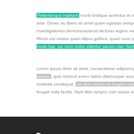
Pellentesque habitant
morbi tristique senectus et n
ante. Donec eu libero sit amet quam egestas semper
Investigationes demonstraverunt lectores legere me
Mirum est notare quam littera gothica, quam nunc 
modo typi, qui nunc nobis videntur parum clari, fian
Lorem ipsum dolor sit amet, consectetuer adipiscin
veniam
, quis nostrud exerci tation ullamcorper susc
molestie consequat,
vel illum dolore eu feugiat nul
feugait nulla facilisi. Nam liber tempor cum soluta