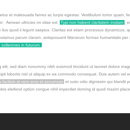
etus et malesuada fames ac turpis egestas. Vestibulum tortor quam, feug
. Aenean ultricies mi vitae est.
Typi non habent claritatem insitam
; e
 lius quod ii legunt saepius. Claritas est etiam processus dynamicus,
putamus parum claram, anteposuerit litterarum formas humanitatis per
t sollemnes in futurum.
g elit, sed diam nonummy nibh euismod tincidunt ut laoreet dolore mag
ipit lobortis nisl ut aliquip ex ea commodo consequat. Duis autem vel eum
la facilisis at vero eros et accumsan
et iusto odio dignissim qui blandit 
 nobis eleifend option congue nihil imperdiet doming id quod mazim plac