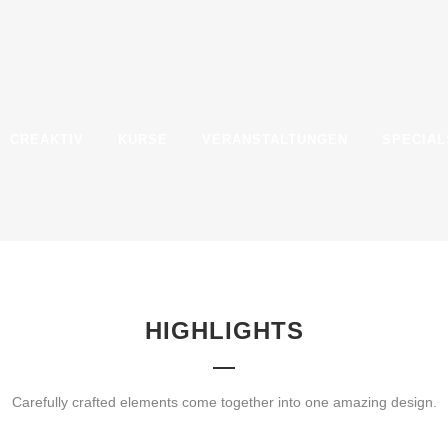
CREAKTIV
KURSE
VERANSTALTUNGEN
SPECIAL
HIGHLIGHTS
HIGHLIGHTS
Carefully crafted elements come together into one amazing design.