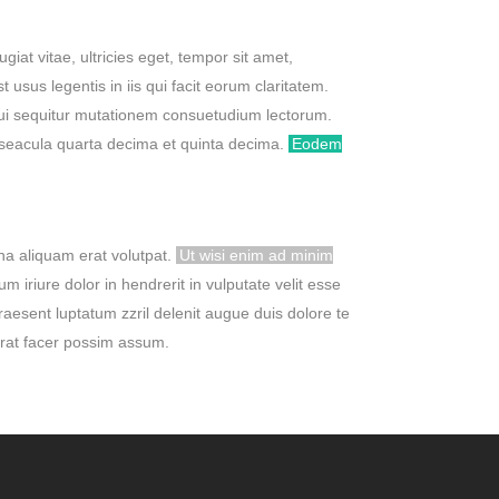
iat vitae, ultricies eget, tempor sit amet,
st usus legentis in iis qui facit eorum claritatem.
 qui sequitur mutationem consuetudium lectorum.
 seacula quarta decima et quinta decima.
Eodem
na aliquam erat volutpat.
Ut wisi enim ad minim
 iriure dolor in hendrerit in vulputate velit esse
praesent luptatum zzril delenit augue duis dolore te
erat facer possim assum.