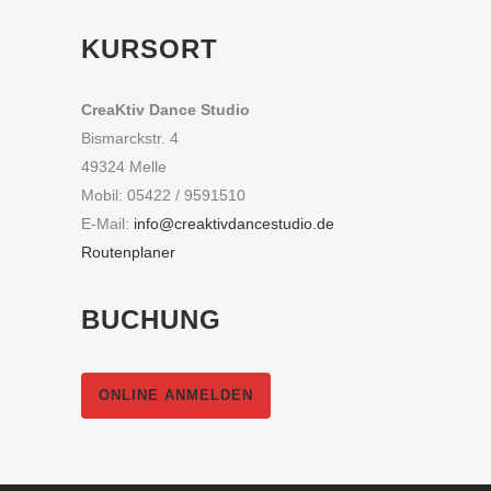
KURSORT
CreaKtiv Dance Studio
Bismarckstr. 4
49324 Melle
Mobil: 05422 / 9591510
E-Mail:
info@creaktivdancestudio.de
Routenplaner
BUCHUNG
ONLINE ANMELDEN