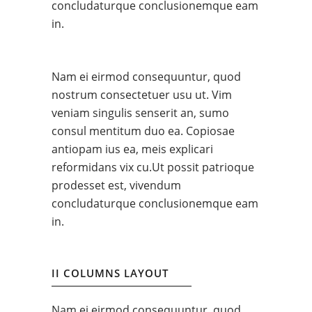
concludaturque conclusionemque eam
in.
Nam ei eirmod consequuntur, quod
nostrum consectetuer usu ut. Vim
veniam singulis senserit an, sumo
consul mentitum duo ea. Copiosae
antiopam ius ea, meis explicari
reformidans vix cu.Ut possit patrioque
prodesset est, vivendum
concludaturque conclusionemque eam
in.
II COLUMNS LAYOUT
Nam ei eirmod consequuntur, quod