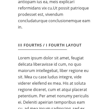
antiopam ius ea, meis explicari
reformidans vix cu.Ut possit patrioque
prodesset est, vivendum
concludaturque conclusionemque eam
in.
III FOURTHS / I FOURTH LAYOUT
Lorem ipsum dolor sit amet, feugiat
delicata liberavisse id cum, no quo
maiorum intellegebat, liber regione eu
sit. Mea cu case ludus integre, vide
viderer eleifend ex mea. His at soluta
regione diceret, cum et atqui placerat
petentium. Per amet nonumy periculis
ei. Deleniti apeirian temporibus eam
cu, ad mea ipsum sadipscing, sed ex