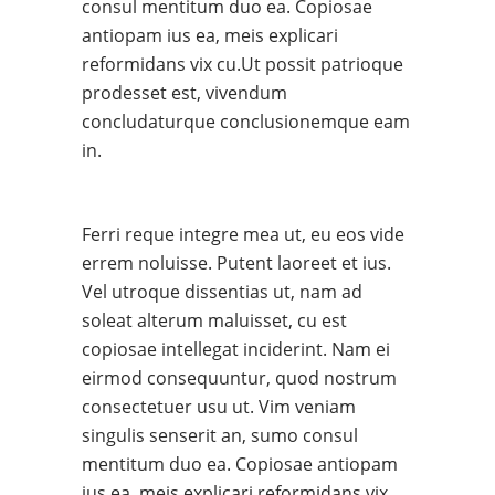
consul mentitum duo ea. Copiosae
antiopam ius ea, meis explicari
reformidans vix cu.Ut possit patrioque
prodesset est, vivendum
concludaturque conclusionemque eam
in.
Ferri reque integre mea ut, eu eos vide
errem noluisse. Putent laoreet et ius.
Vel utroque dissentias ut, nam ad
soleat alterum maluisset, cu est
copiosae intellegat inciderint. Nam ei
eirmod consequuntur, quod nostrum
consectetuer usu ut. Vim veniam
singulis senserit an, sumo consul
mentitum duo ea. Copiosae antiopam
ius ea, meis explicari reformidans vix