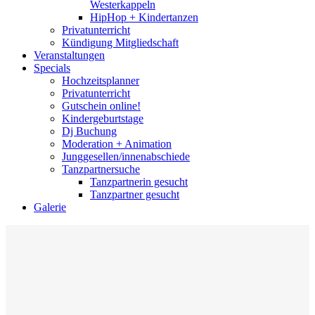
Westerkappeln
HipHop + Kindertanzen
Privatunterricht
Kündigung Mitgliedschaft
Veranstaltungen
Specials
Hochzeitsplanner
Privatunterricht
Gutschein online!
Kindergeburtstage
Dj Buchung
Moderation + Animation
Junggesellen/innenabschiede
Tanzpartnersuche
Tanzpartnerin gesucht
Tanzpartner gesucht
Galerie