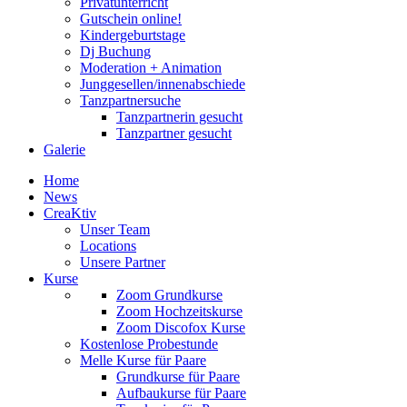
Privatunterricht
Gutschein online!
Kindergeburtstage
Dj Buchung
Moderation + Animation
Junggesellen/innenabschiede
Tanzpartnersuche
Tanzpartnerin gesucht
Tanzpartner gesucht
Galerie
Home
News
CreaKtiv
Unser Team
Locations
Unsere Partner
Kurse
Zoom Grundkurse
Zoom Hochzeitskurse
Zoom Discofox Kurse
Kostenlose Probestunde
Melle Kurse für Paare
Grundkurse für Paare
Aufbaukurse für Paare