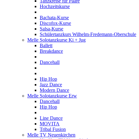
Tanzkreise für Paare
Hochzeitskurse
Bachata-Kurse
Discofox-Kurse
Salsa-Kurse
Schülertanzkurs Wilhelm-Fredemann-Oberschule
Melle Solotanzkurse Ki + Jug
Ballett
Breakdance
Dancehall
Hip Hop
Jazz Dance
Modern Dance
Melle Solotanzkurse Erw
Dancehall
Hip Hop
Line Dance
MOVITA
Tribal Fusion
Melle TV Neuenkirchen