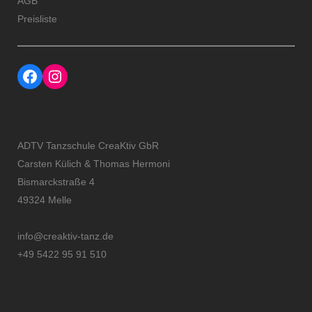
AGB
Preisliste
Facebook
Instagram Profil der Tanzschule CreaKtiv
ADTV Tanzschule CreaKtiv GbR
Carsten Külich & Thomas Hermoni
Bismarckstraße 4
49324 Melle
info@creaktiv-tanz.de
+49 5422 95 91 510